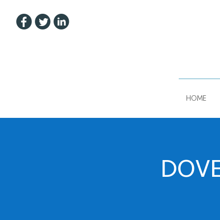
u
t
w
HOME
DOVE