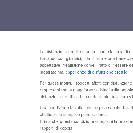
La disfunzione erettile è un po’ come la terra d
Parlando con gli amici, infatti, non è una frase 
aspettative irrealistiche come il fatto di ” esser
mostrato mai
esperienze di disfunzione erettile
.
Per questi motivi, i soggetti affetti con disfunzione
rappresentano la maggioranza. Studi sulla popol
disfunzione erettile ad un certo punto della loro vi
Una condizione talvolta, che colpisce anche il par
effettuare la semplice penetrazione.
Prima che questa condizione complichi la relazione 
rapporti di coppia.