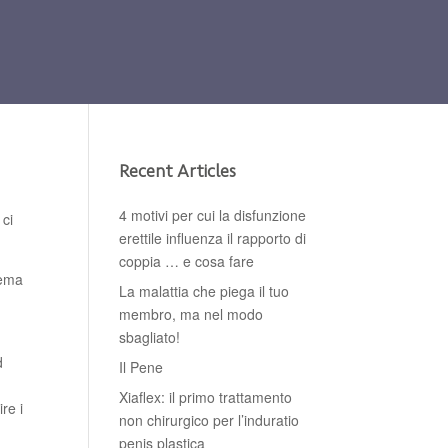
Recent Articles
4 motivi per cui la disfunzione
 ci
erettile influenza il rapporto di
coppia … e cosa fare
lema
La malattia che piega il tuo
membro, ma nel modo
sbagliato!
d
Il Pene
Xiaflex: il primo trattamento
re i
non chirurgico per l’induratio
penis plastica