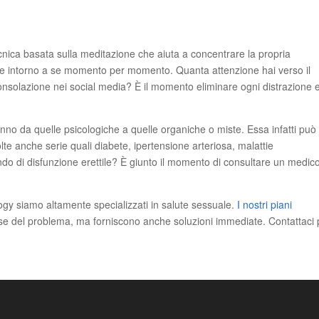
ecnica basata sulla meditazione che aiuta a concentrare la propria
 e intorno a se momento per momento. Quanta attenzione hai verso il
consolazione nei social media? È il momento eliminare ogni distrazione 
anno da quelle psicologiche a quelle organiche o miste. Essa infatti può
lte anche serie quali diabete, ipertensione arteriosa, malattie
endo di disfunzione erettile? È giunto il momento di consultare un medic
logy siamo altamente specializzati in salute sessuale.
I nostri piani
se del problema, ma forniscono anche soluzioni immediate. Contattaci 