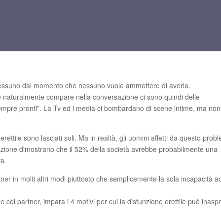
i nessuno dal momento che nessuno vuole ammettere di averla.
che naturalmente compare nella conversazione ci sono quindi delle
e sempre pronti”. La Tv ed i media ci bombardano di scene intime, ma non
 erettile sono lasciati soli. Ma in realtà, gli uomini affetti da questo prob
azione dimostrano che il 52% della società avrebbe probabilmente una
ta.
tner in molti altri modi piuttosto che semplicemente la sola incapacità a
col partner, impara i 4 motivi per cui la disfunzione erettile può inaspri