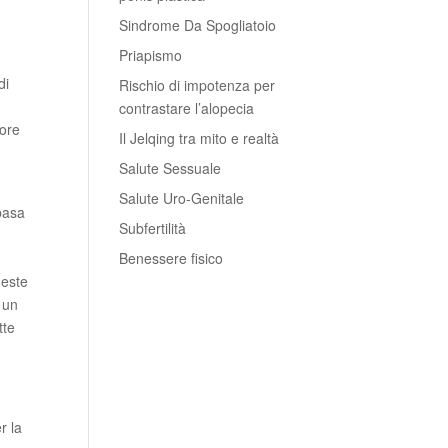
Sindrome Da Spogliatoio
Priapismo
di
Rischio di impotenza per
contrastare l’alopecia
iore
Il Jelqing tra mito e realtà
Salute Sessuale
Salute Uro-Genitale
 basa
Subfertilità
Benessere fisico
ueste
 un
tte
r la