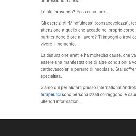
depressione e ansia.
Lo stai provando? Ecco cosa fare …
Gli esercizi di “Mindfulness” (consapevolezza), t
attenzione a quello che accade nel proprio corpo
partner dopo 8 ore al lavoro? Ti impegni o trovi 
vivere il momento.
La disfunzione erettile ha molteplici cause, che v
essere una manifestazione di altre condizioni a vo
cardiovascolari e persino di neoplasie. Stai soffr
specialista.
Siamo qui per aiutarti presso International Andro
terapeutici
sono personalizzati correggono le cau
ulteriori informazioni.