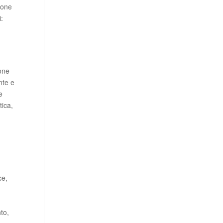
ione
i:
one
nte e
e
tica,
ce,
to,