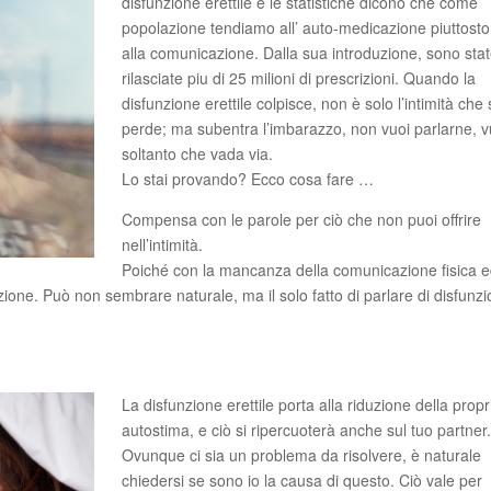
disfunzione erettile e le statistiche dicono che come
popolazione tendiamo all’ auto-medicazione piuttost
alla comunicazione. Dalla sua introduzione, sono sta
rilasciate piu di 25 milioni di prescrizioni. Quando la
disfunzione erettile colpisce, non è solo l’intimità che 
perde; ma subentra l’imbarazzo, non vuoi parlarne, v
soltanto che vada via.
Lo stai provando? Ecco cosa fare …
Compensa con le parole per ciò che non puoi offrire
nell’intimità.
Poiché con la mancanza della comunicazione fisica 
ione. Può non sembrare naturale, ma il solo fatto di parlare di disfunz
La disfunzione erettile porta alla riduzione della propr
autostima, e ciò si ripercuoterà anche sul tuo partner
Ovunque ci sia un problema da risolvere, è naturale
chiedersi se sono io la causa di questo. Ciò vale per