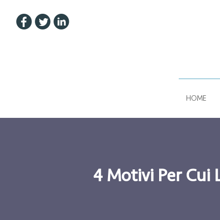
u
t
w
HOME
4 Motivi Per Cui 