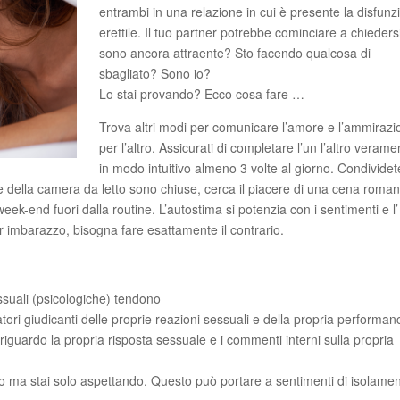
entrambi in una relazione in cui è presente la disfunz
erettile. Il tuo partner potrebbe cominciare a chieders
sono ancora attraente? Sto facendo qualcosa di
sbagliato? Sono io?
Lo stai provando? Ecco cosa fare …
Trova altri modi per comunicare l’amore e l’ammirazi
per l’altro. Assicurati di completare l’un l’altro verame
in modo intuitivo almeno 3 volte al giorno. Condividet
rte della camera da letto sono chiuse, cerca il piacere di una cena roman
end fuori dalla routine. L’autostima si potenzia con i sentimenti e l’
er imbarazzo, bisogna fare esattamente il contrario.
suali (psicologiche) tendono
atori giudicanti delle proprie reazioni sessuali e della propria performan
vi riguardo la propria risposta sessuale e i commenti interni sulla propria
o ma stai solo aspettando. Questo può portare a sentimenti di isolamen