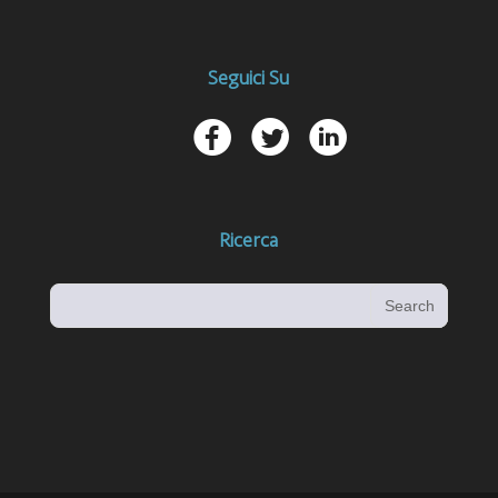
Seguici Su
u
t
w
Ricerca