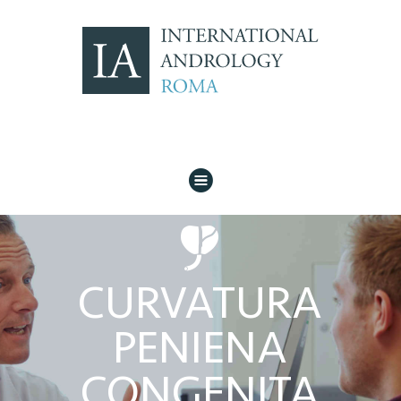
H
o
CURVATURA
PENIENA
CONGENITA