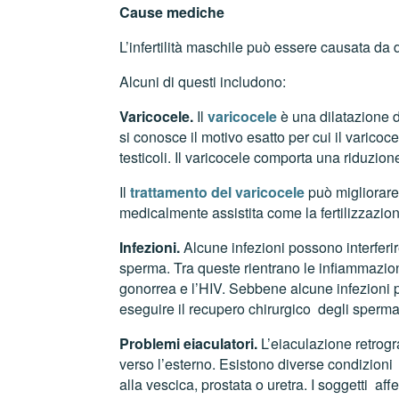
Cause mediche
L’infertilità maschile può essere causata da
Alcuni di questi includono:
Varicocele.
Il
varicocele
è una dilatazione d
si conosce il motivo esatto per cui il varic
testicoli. Il varicocele comporta una riduzion
Il
trattamento del varicocele
può migliorare 
medicalmente assistita come la fertilizzazione
Infezioni.
Alcune infezioni possono interferi
sperma. Tra queste rientrano le infiammazioni
gonorrea e l’HIV. Sebbene alcune infezioni 
eseguire il recupero chirurgico degli spermat
Problemi eiaculatori.
L’eiaculazione retrogr
verso l’esterno. Esistono diverse condizioni 
alla vescica, prostata o uretra. I soggetti af