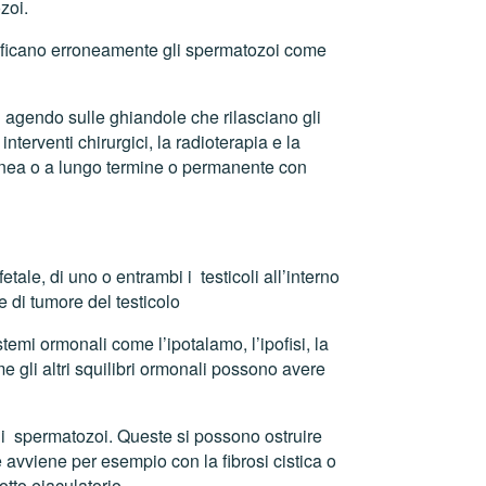
zoi.
tificano erroneamente gli spermatozoi come
i agendo sulle ghiandole che rilasciano gli
nterventi chirurgici, la radioterapia e la
oranea o a lungo termine o permanente con
ale, di uno o entrambi i testicoli all’interno
e di tumore del testicolo
stemi ormonali come l’ipotalamo, l’ipofisi, la
me gli altri squilibri ormonali possono avere
li spermatozoi. Queste si possono ostruire
 avviene per esempio con la fibrosi cistica o
otto eiaculatorio.