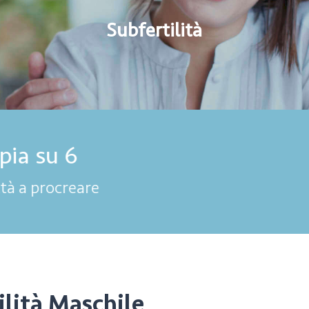
Subfertilità
Il 40% dei casi di subfertilità
i coppia è da attribuire ad un fattore maschi
ilità Maschile