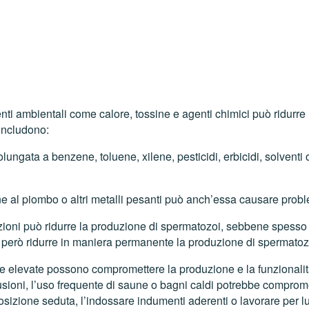
ti ambientali come calore, tossine e agenti chimici può ridurre 
 includono:
lungata a benzene, toluene, xilene, pesticidi, erbicidi, solventi 
 al piombo o altri metalli pesanti può anch’essa causare problemi
ioni può ridurre la produzione di spermatozoi, sebbene spesso c
ò però ridurre in maniera permanente la produzione di spermatoz
 elevate possono compromettere la produzione e la funzionalità
lusioni, l’uso frequente di saune o bagni caldi potrebbe compr
izione seduta, l’indossare indumenti aderenti o lavorare per lun