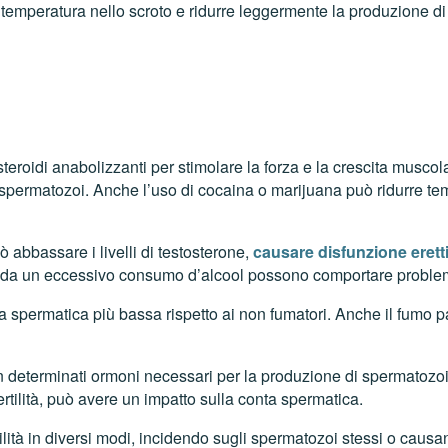
emperatura nello scroto e ridurre leggermente la produzione di
teroidi anabolizzanti per stimolare la forza e la crescita musco
i spermatozoi. Anche l’uso di cocaina o marijuana può ridurre t
 abbassare i livelli di testosterone,
causare disfunzione eretti
 da un eccessivo consumo d’alcool possono comportare problemi d
a spermatica più bassa rispetto ai non fumatori. Anche il fumo 
on determinati ormoni necessari per la produzione di spermatozo
rtilità, può avere un impatto sulla conta spermatica.
lità in diversi modi, incidendo sugli spermatozoi stessi o causa