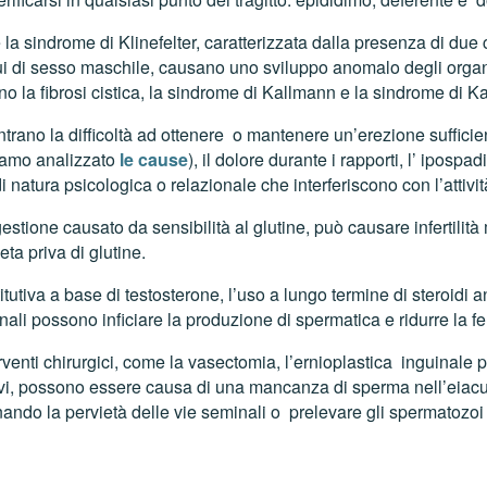
e la sindrome di Klinefelter, caratterizzata dalla presenza di 
di sesso maschile, causano uno sviluppo anomalo degli organi r
o la fibrosi cistica, la sindrome di Kallmann e la sindrome di K
ntrano la difficoltà ad ottenere o mantenere un’erezione suffici
iamo analizzato
le cause
), il dolore durante i rapporti, l’ ipos
di natura psicologica o relazionale che interferiscono con l’attivi
estione causato da sensibilità al glutine, può causare infertilit
eta priva di glutine.
itutiva a base di testosterone, l’uso a lungo termine di steroidi 
inali possono inficiare la produzione di spermatica e ridurre la fer
venti chirurgici, come la vasectomia, l’ernioplastica inguinale prot
sivi, possono essere causa di una mancanza di sperma nell’eiacu
nando la pervietà delle vie seminali o prelevare gli spermatozoi 