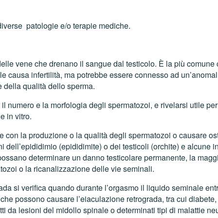
 diverse patologie e/o terapie mediche.
elle vene che drenano il sangue dal testicolo. È la più comune ca
ocele causa infertilità, ma potrebbe essere connesso ad un’anomal
e della qualità dello sperma.
il numero e la morfologia degli spermatozoi, e rivelarsi utile per
 in vitro.
re con la produzione o la qualità degli spermatozoi o causare os
 dell’epididimio (epididimite) o dei testicoli (orchite) e alcun
possano determinare un danno testicolare permanente, la maggio
ozoi o la ricanalizzazione delle vie seminali.
ada si verifica quando durante l’orgasmo il liquido seminale ent
che possono causare l’eiaculazione retrograda, tra cui diabete, le
fetti da lesioni del midollo spinale o determinati tipi di malatti