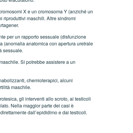
due cromosomi X e un cromosoma Y (anziché un
iproduttivi maschili. Altre sindromi
artagener.
ente per un rapporto sessuale (disfunzione
padia (anomalia anatomica con apertura uretrale
tà sessuale.
à maschile. Si potrebbe assistere a un
anabolizzanti, chemioterapici, alcuni
tilità maschile.
esica, gli interventi allo scroto, ai testicoli
lato. Nella maggior parte dei casi è
direttamente dall’epididimo e dai testicoli.