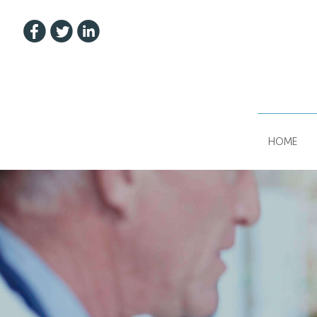
u
t
w
HOME