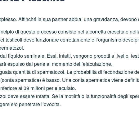
mplesso. Affinché la sua partner abbia una gravidanza, devono s
ncipio di questo processo consiste nella corretta crescita e nell
i testicoli deve funzionare correttamente e l’organismo deve pr
permatozoi.
l liquido seminale. Essi, infatti, vengono prodotti a livello test
sarà espulso dal pene al momento dell’eiaculazione.
uata quantità di spermatozoi. Le probabilità di fecondazione del
(conta spermatica) è basso. Una conta spermatica viene definita 
feriore ai 39 milioni per eiaculato.
ozoi deve essere intatta. Se la motilità o la funzionalità degli s
ere e/o penetrare l’ovocita.