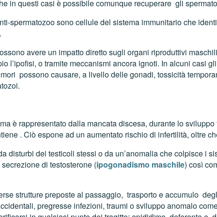
e in questi casi è possibile comunque recuperare gli spermato
anti-spermatozoo sono cellule del sistema immunitario che iden
.
ossono avere un impatto diretto sugli organi riproduttivi maschil
l’ipofisi, o tramite meccanismi ancora ignoti. In alcuni casi gli i
 tumori possono causare, a livello delle gonadi, tossicità temp
tozoi.
ma è rappresentato dalla mancata discesa, durante lo sviluppo fet
ene . Ciò espone ad un aumentato rischio di infertilità, oltre ch
 da disturbi dei testicoli stessi o da un’anomalia che colpisce i si
a secrezione di testosterone (
ipogonadismo maschile
) così co
erse strutture preposte al passaggio, trasporto e accumulo deg
accidentali, pregresse infezioni, traumi o sviluppo anomalo come
rificarsi in qualsiasi punto dei tragitto: epididimo, deferente e d