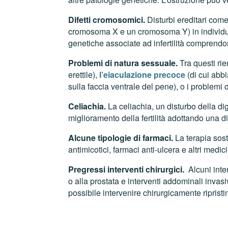
Difetti cromosomici.
Disturbi ereditari com
cromosoma X e un cromosoma Y) in individui 
genetiche associate ad infertilità comprendon
Problemi di natura sessuale.
Tra questi rie
erettile),
l’eiaculazione precoce
(di cui abb
sulla faccia ventrale del pene), o i problemi 
Celiachia.
La celiachia, un disturbo della dig
miglioramento della fertilità adottando una di
Alcune tipologie di farmaci.
La terapia sost
antimicotici, farmaci anti-ulcera e altri medic
Pregressi interventi chirurgici.
Alcuni inter
o alla prostata e interventi addominali inva
possibile intervenire chirurgicamente ripristi