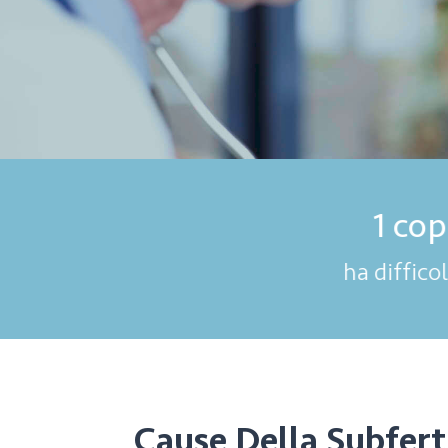
d
Cause Della Subfert