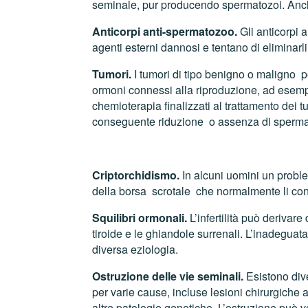
seminale, pur producendo spermatozoi. Anch
Anticorpi anti-spermatozoo.
Gli anticorpi 
agenti esterni dannosi e tentano di eliminarli
Tumori.
I tumori di tipo benigno o maligno p
ormoni connessi alla riproduzione, ad esempio 
chemioterapia finalizzati al trattamento dei
conseguente riduzione o assenza di sperma
Criptorchidismo.
In alcuni uomini un proble
della borsa scrotale che normalmente li conti
Squilibri ormonali.
L’infertilità può derivare
tiroide e le ghiandole surrenali. L’inadeguat
diversa eziologia.
Ostruzione delle vie seminali.
Esistono div
per varie cause, incluse lesioni chirurgiche 
altre patologie genetiche. L’ostruzione può ve