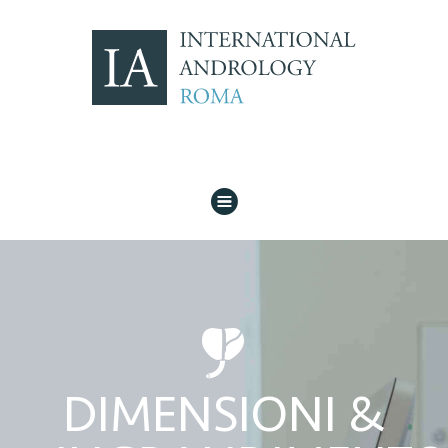
H
o
DIMENSIONI &