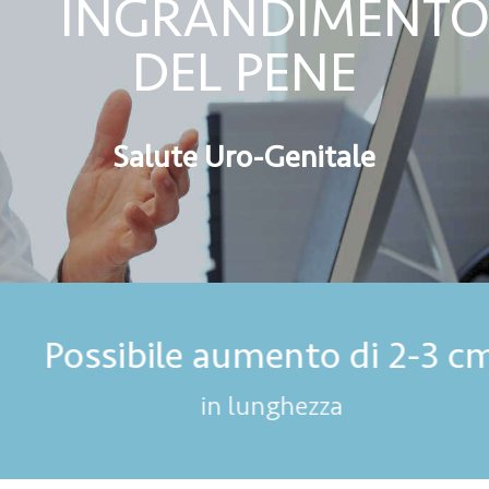
INGRANDIMENT
DEL PENE
Salute Uro-Genitale
Possibile aumento di 2-3 cm
in lunghezza