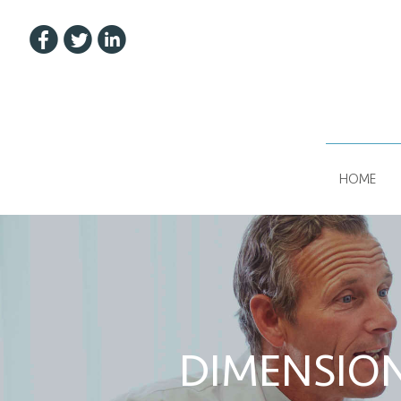
u
t
w
HOME
DIMENSION