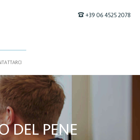
F
+39 06 4525 2078
TATTARCI
O DEL PENE