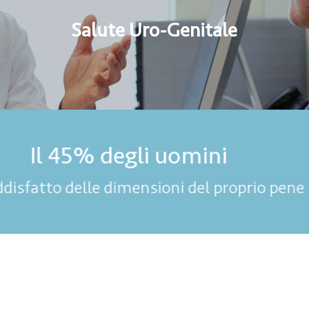
Salute Uro-Genitale
Possibile aumento di 2-3 cm
in lunghezza