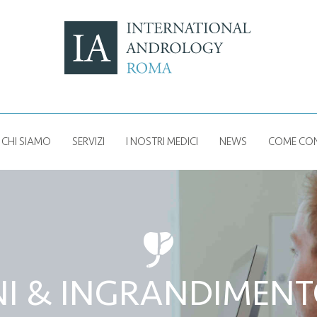
CHI SIAMO
SERVIZI
I NOSTRI MEDICI
NEWS
COME CON
o
I & INGRANDIMENT