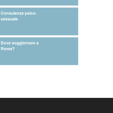
Consulenza psico-
sessuale
Dove soggiornare a
Roma?